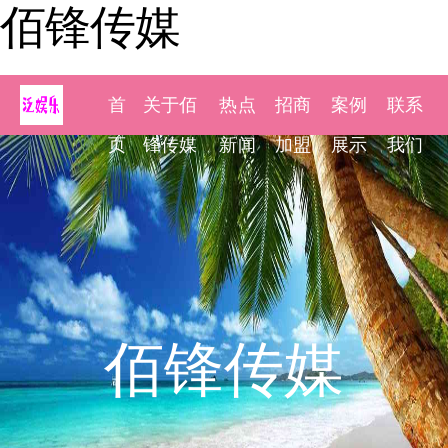
佰锋传媒
首
关于佰
热点
招商
案例
联系
页
锋传媒
新闻
加盟
展示
我们
佰锋传媒