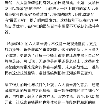
当然，六大新坐骑也拥有强大的技能加成。比如，火焰长
龙可以释放“烈焰冲击”，为你消灭一路上阻挡的敌人；地
底巨蚁可以激发“坚壁清野”，增强防御力；闪电虎则配
有“雷霆万钧”，提升瞬间爆发力。这些技能不仅在PVP中
能占尽优势，在PVE的团队副本中更是不可或缺的战斗利
器。
《剑雨OL》的六大新坐骑，不仅是一场视觉盛宴，更是
战力提升、角色养成的重要利器。这次的更新，不只是为
了炫耀，更是为了让每一位骑士都能在江湖中留下自己的
辉煌足迹。可以说，无论你是新手还是老骑士，这些新坐
骑都能为你带来无穷的惊喜与荣耀。未来的战场上，谁能
拥有这些炫酷坐骑，谁就能笑到把持江湖的风云变幻。
除了强力的属性与炫目的外观，六大新坐骑的背后，还隐
藏着丰富的故事与文化底蕴。每一款坐骑都经过了细心的
设计与打磨，融入了东方神话、西方传说、甚至现代幻想
元素，让玩家在骑乘的也能体验到一段段别样精彩的故