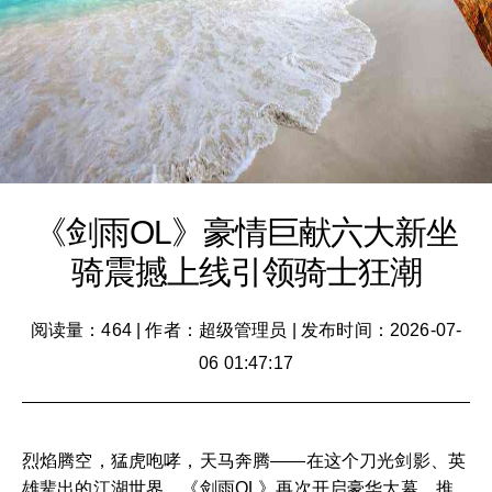
《剑雨OL》豪情巨献六大新坐
骑震撼上线引领骑士狂潮
阅读量：464
|
作者：超级管理员
|
发布时间：2026-07-
06 01:47:17
烈焰腾空，猛虎咆哮，天马奔腾——在这个刀光剑影、英
雄辈出的江湖世界，《剑雨OL》再次开启豪华大幕，推